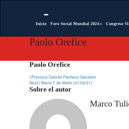
Saltar
al
contenido
Inicio
Foro Social Mundial 2024
Congreso Vi
Paolo Orefice
Paolo Orefice
Navegación
Previous
Gabriel Pacheco Salvador
Next
Maria F de Mello (07/04/21)
de
Sobre el autor
entradas
Marco Tul