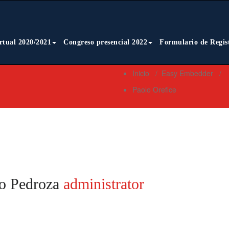
rtual 2020/2021
Congreso presencial 2022
Formulario de Regis
Inicio
/
Easy Embedder
/
Paolo Orefice
io Pedroza
administrator