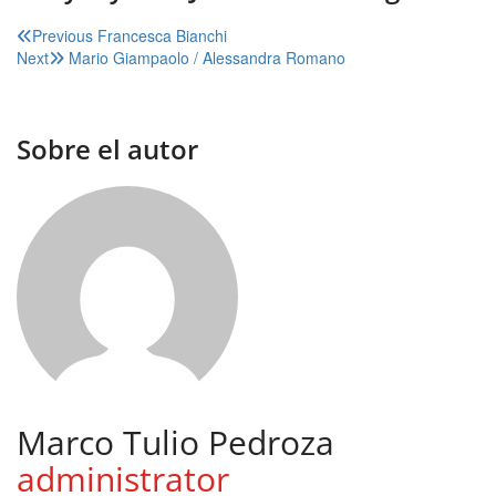
Navegación
Previous
Francesca Bianchi
Next
Mario Giampaolo / Alessandra Romano
de
entradas
Sobre el autor
Marco Tulio Pedroza
administrator