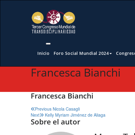
Saltar
al
contenido
Inicio
Foro Social Mundial 2024
Congreso
Francesca Bianchi
Francesca Bianchi
Navegación
Previous
Nicola Casagli
Next
Kelly Myriam Jiménez de Aliaga
de
Sobre el autor
entradas