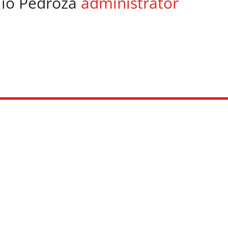
lio Pedroza
administrator