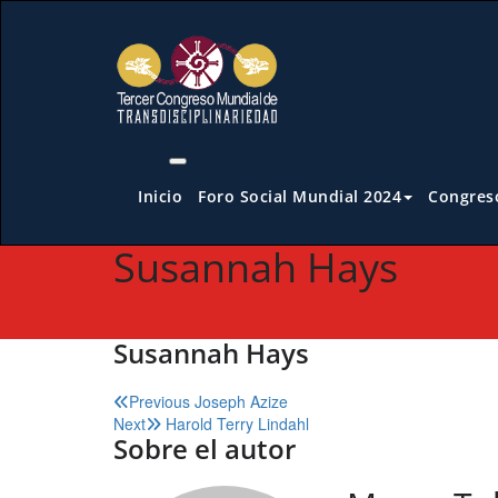
Saltar
al
contenido
Inicio
Foro Social Mundial 2024
Congreso
Susannah Hays
Susannah Hays
Navegación
Previous
Joseph Azize
Next
Harold Terry Lindahl
de
Sobre el autor
entradas