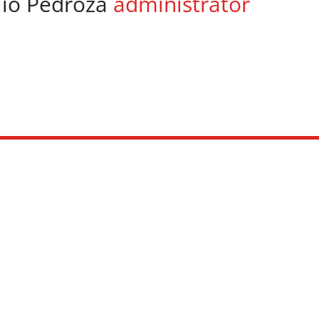
lio Pedroza
administrator