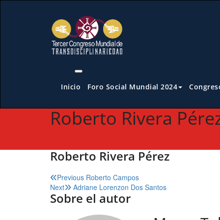
Saltar
al
contenido
Inicio
Foro Social Mundial 2024
Congreso
Roberto Rivera Pére
Roberto Rivera Pérez
Navegación
Previous
Roberto Campos
Next
Adriane Lorenzon Dos Santos
de
Sobre el autor
entradas