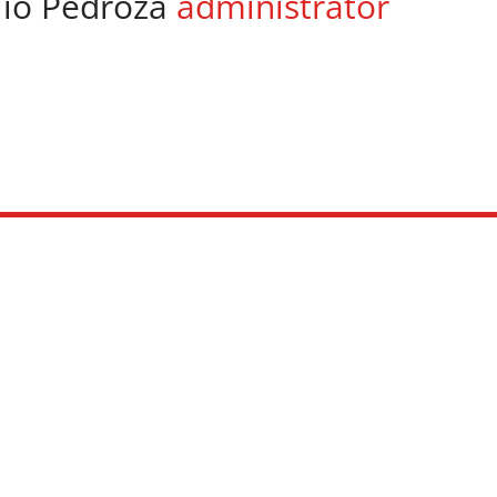
lio Pedroza
administrator