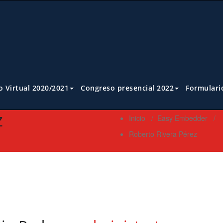
 Virtual 2020/2021
Congreso presencial 2022
Formulari
z
Inicio
/
Easy Embedder
/
Roberto Rivera Pérez