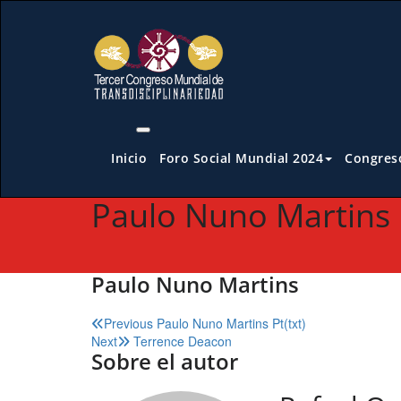
Saltar
al
contenido
Inicio
Foro Social Mundial 2024
Congreso
Paulo Nuno Martins
Paulo Nuno Martins
Navegación
Previous
Paulo Nuno Martins Pt(txt)
Next
Terrence Deacon
de
Sobre el autor
entradas