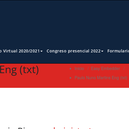
 Virtual 2020/2021
Congreso presencial 2022
Formulari
ng (txt)
Inicio
/
Easy Embedder
/
Paulo Nuno Martins Eng (txt)