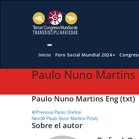
Saltar
al
contenido
Inicio
Foro Social Mundial 2024
Congreso
Paulo Nuno Martins E
Paulo Nuno Martins Eng (txt)
Navegación
Previous
Paolo Orefice
Next
Paulo Nuno Martins Pt(txt)
de
Sobre el autor
entradas