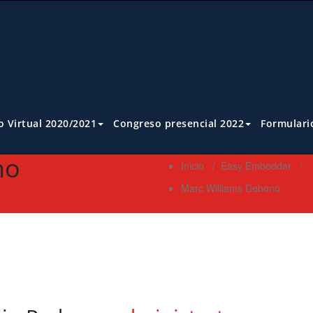
 Virtual 2020/2021
Congreso presencial 2022
Formulari
no
Inicio
/
Easy Embedder
/
Marc Williams Debono