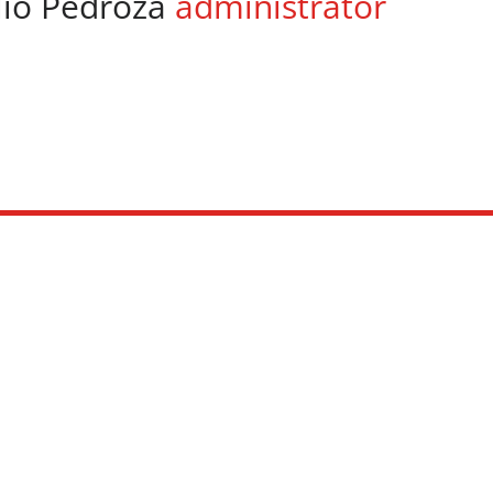
lio Pedroza
administrator