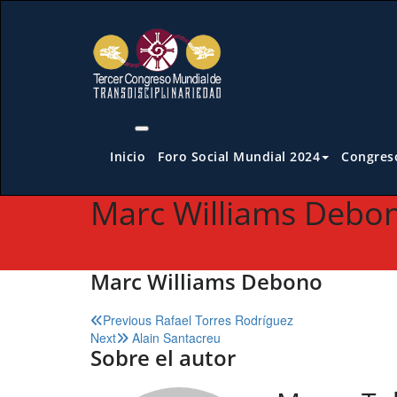
Saltar
al
contenido
Inicio
Foro Social Mundial 2024
Congreso
Marc Williams Debo
Marc Williams Debono
Navegación
Previous
Rafael Torres Rodríguez
Next
Alain Santacreu
de
Sobre el autor
entradas