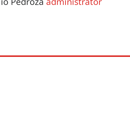
lio Pedroza
administrator