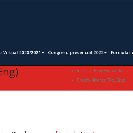
 Virtual 2020/2021
Congreso presencial 2022
Formulari
Eng)
Inicio
/
Easy Embedder
/
Freddy Álvarez (Txt_Eng)