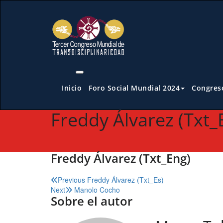
Saltar
al
contenido
Inicio
Foro Social Mundial 2024
Congreso
Freddy Álvarez (Txt_
Freddy Álvarez (Txt_Eng)
Navegación
Previous
Freddy Álvarez (Txt_Es)
Next
Manolo Cocho
de
Sobre el autor
entradas