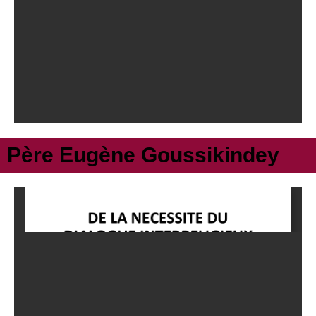
Père Eugène Goussikindey