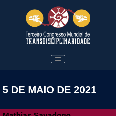
Tercer Congreso Mundial de
Tercer
ALTERNAR
TD
LA
Congreso
NAVEGACIÓN
Mundial de
5 DE MAIO DE 2021
TD
Mathias Savadogo