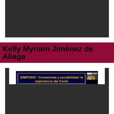
Kelly Myriam Jiménez de
Aliaga