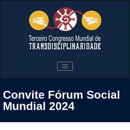
Tercer Congreso Mundial de
Tercer
ALTERNAR
TD
LA
Congreso
NAVEGACIÓN
Mundial de
Convite Fórum Social
TD
Mundial 2024